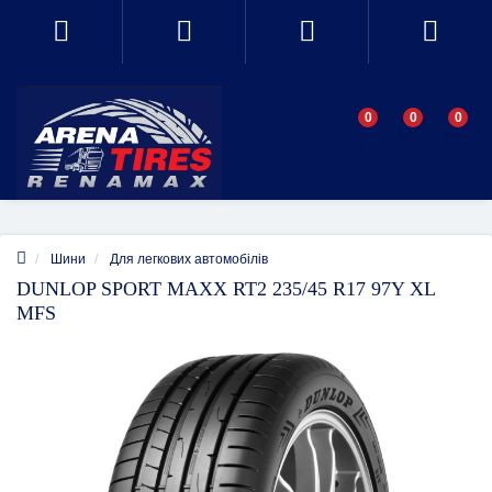
0
0
0
Шини
Для легкових автомобілів
DUNLOP SPORT MAXX RT2 235/45 R17 97Y XL
MFS