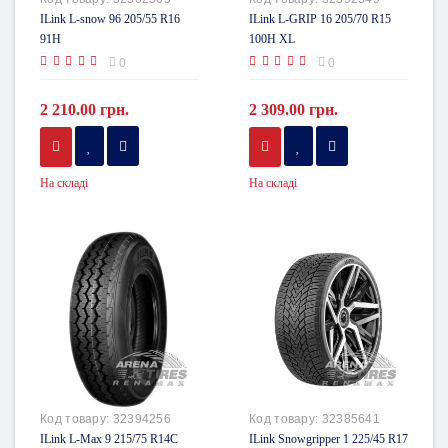
ILink L-snow 96 205/55 R16
ILink L-GRIP 16 205/70 R15
91H
100H XL
0
0
2 210.00 грн.
2 309.00 грн.
На складі
На складі
Код товару:
32394256
Код товару:
32385641
ILink L-Max 9 215/75 R14C
ILink Snowgripper 1 225/45 R17