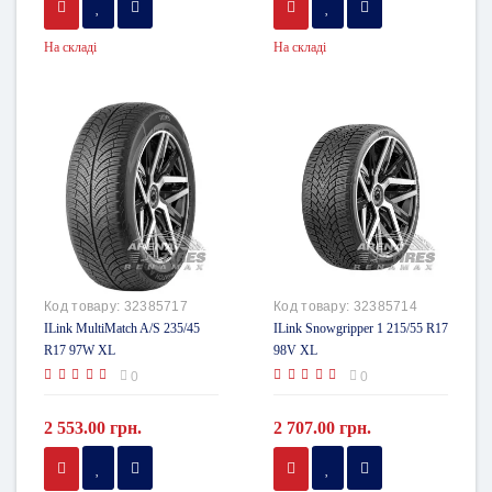
На складі
На складі
Код товару:
32385717
Код товару:
32385714
ILink MultiMatch A/S 235/45
ILink Snowgripper 1 215/55 R17
R17 97W XL
98V XL
0
0
2 553.00 грн.
2 707.00 грн.