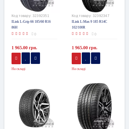
Код товару:
32392351
Код товару:
32392347
ILink L-Grip 66 185/60 R16
ILink L-Max 9 185 R14C
86H
102/100R
0
0
1 965.00 грн.
1 965.00 грн.
На складі
На складі