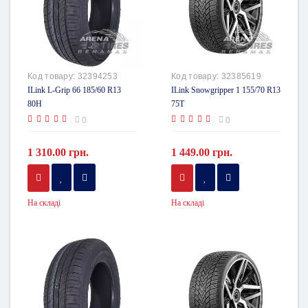
Код товару:
32394253
Код товару:
32385619
ILink L-Grip 66 185/60 R13
ILink Snowgripper 1 155/70 R13
80H
75T
0
0
1 310.00 грн.
1 449.00 грн.
На складі
На складі