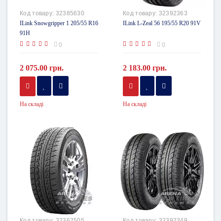
Код товару:
32385630
Код товару:
32392363
ILink Snowgripper 1 205/55 R16
ILink L-Zeal 56 195/55 R20 91V
91H
0
0
2 075.00 грн.
2 183.00 грн.
На складі
На складі
Код товару:
32362505
Код товару:
32392349