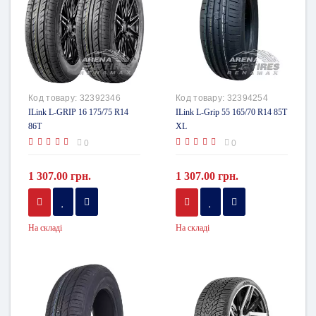
Код товару:
32392346
Код товару:
32394254
ILink L-GRIP 16 175/75 R14
ILink L-Grip 55 165/70 R14 85T
86T
XL
0
0
1 307.00 грн.
1 307.00 грн.
На складі
На складі