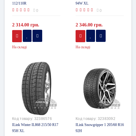
112/110R
94W XL
0
0
2 314.00 грн.
2 346.00 грн.
На складі
На складі
Код товару:
32386576
Код товару:
32383092
ILink Winter IL868 215/50 R17
ILink Snowgripper 1 205/60 R16
95H XL
92H