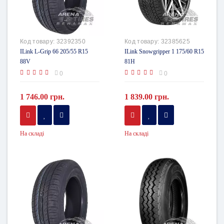
Код товару:
32392350
Код товару:
32385625
ILink L-Grip 66 205/55 R15
ILink Snowgripper 1 175/60 R15
88V
81H
0
0
1 746.00 грн.
1 839.00 грн.
На складі
На складі