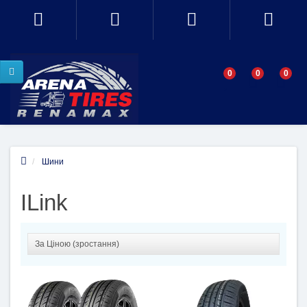
0
0
0
Шини
ILink