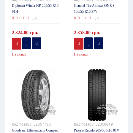
Diplomat Winter HP 205/55 R16
General Tire Altimax ONE S
91H
195/55 R16 87V
0
0
2 324.00 грн.
2 358.00 грн.
На складі
На складі
Код товару:
32357733
Код товару:
32358849
Goodyear EfficientGrip Compact
Paxaro Rapido 205/55 R16 91V