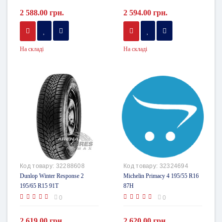
2 588.00 грн.
2 594.00 грн.
На складі
На складі
Код товару:
32288608
Код товару:
32324694
Dunlop Winter Response 2
Michelin Primacy 4 195/55 R16
195/65 R15 91T
87H
0
0
2 619.00 грн.
2 620.00 грн.