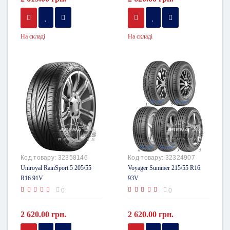
На складі
На складі
Код товару:
32358146
Код товару:
32324907
Uniroyal RainSport 5 205/55
Voyager Summer 215/55 R16
R16 91V
93V
0
0
2 620.00 грн.
2 620.00 грн.