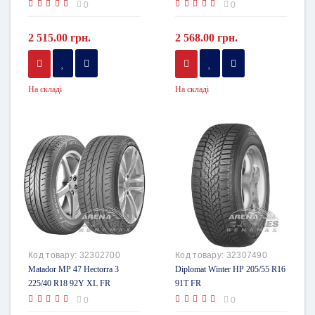
0
0
2 515.00 грн.
2 568.00 грн.
На складі
На складі
Код товару:
32302700
Код товару:
32307490
Matador MP 47 Hectorra 3
Diplomat Winter HP 205/55 R16
225/40 R18 92Y XL FR
91T FR
0
0