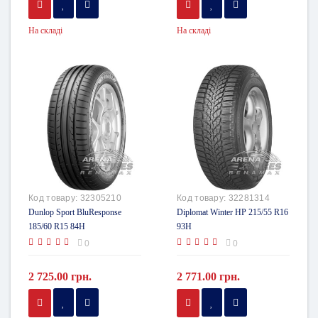
На складі
На складі
Код товару:
32305210
Код товару:
32281314
Dunlop Sport BluResponse
Diplomat Winter HP 215/55 R16
185/60 R15 84H
93H
0
0
2 725.00 грн.
2 771.00 грн.