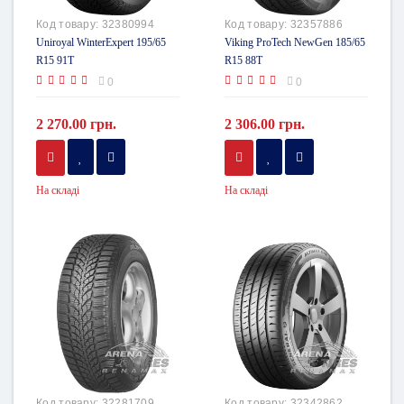
Код товару:
32380994
Код товару:
32357886
Uniroyal WinterExpert 195/65
Viking ProTech NewGen 185/65
R15 91T
R15 88T
0
0
2 270.00 грн.
2 306.00 грн.
На складі
На складі
Код товару:
32281709
Код товару:
32342862