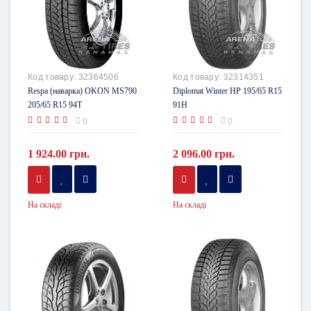
Код товару:
32364506
Код товару:
32314351
Respa (наварка) OKON MS790
Diplomat Winter HP 195/65 R15
205/65 R15 94T
91H
0
0
1 924.00 грн.
2 096.00 грн.
На складі
На складі