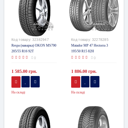
Код товару:
32382947
Код товару:
32278285
Respa (наварка) OKON MS790
Matador MP 47 Hectorra 3
205/55 R16 92T
195/50 R15 82H
0
0
1 585.00 грн.
1 886.00 грн.
На складі
На складі