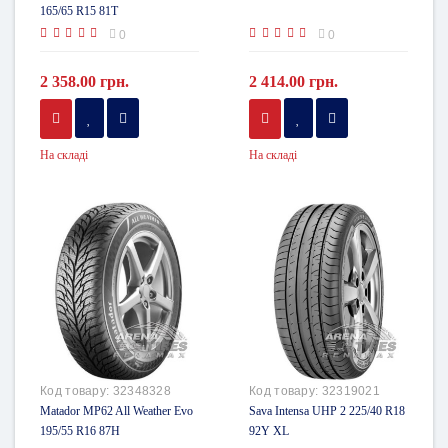
165/65 R15 81T
0
0
2 358.00 грн.
2 414.00 грн.
На складі
На складі
Код товару:
32348328
Код товару:
32319021
Matador MP62 All Weather Evo
Sava Intensa UHP 2 225/40 R18
195/55 R16 87H
92Y XL