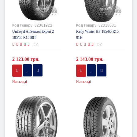
Код товару:
32381922
Код товару:
32318031
Uniroyal AllSeason Expert 2
Kelly Winter HP 195/65 R15
185/65 R15 88T
91H
0
0
2 123.00 грн.
2 143.00 грн.
На складі
На складі