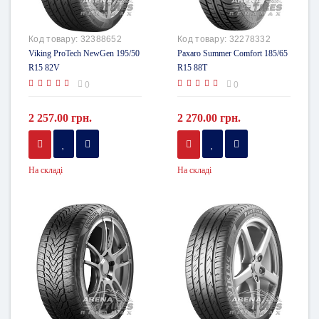
Код товару:
32388652
Код товару:
32278332
Viking ProTech NewGen 195/50
Paxaro Summer Comfort 185/65
R15 82V
R15 88T
0
0
2 257.00 грн.
2 270.00 грн.
На складі
На складі