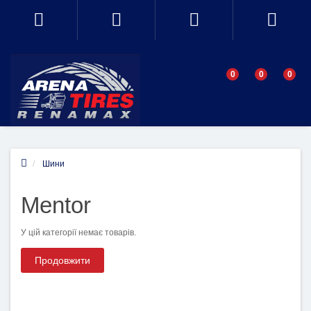
0
0
0
Шини
Mentor
У цій категорії немає товарів.
Продовжити