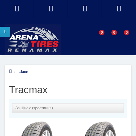
0
0
0
Шини
Tracmax