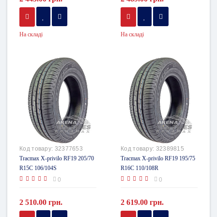
На складі
На складі
Код товару:
32377653
Код товару:
32389815
Tracmax X-privilo RF19 205/70
Tracmax X-privilo RF19 195/75
R15C 106/104S
R16C 110/108R
0
0
2 510.00 грн.
2 619.00 грн.