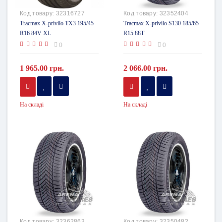
Код товару:
32316727
Код товару:
32352404
Tracmax X-privilo TX3 195/45
Tracmax X-privilo S130 185/65
R16 84V XL
R15 88T
0
0
1 965.00 грн.
2 066.00 грн.
На складі
На складі
Код товару:
32362863
Код товару:
32350482