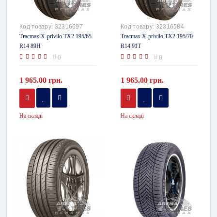
Код товару:
32316697
Код товару:
32316584
Tracmax X-privilo TX2 195/65
Tracmax X-privilo TX2 195/70
R14 89H
R14 91T
0
0
1 965.00 грн.
1 965.00 грн.
На складі
На складі