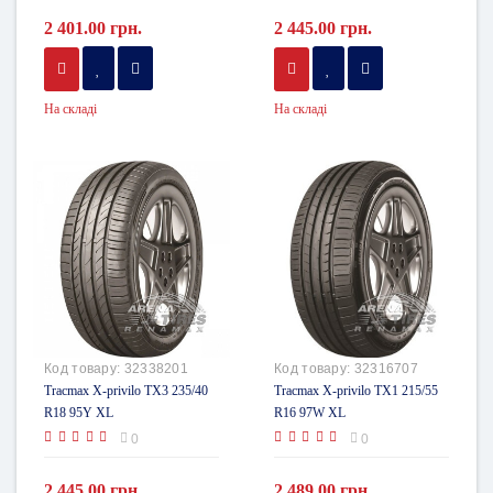
2 401.00 грн.
2 445.00 грн.
На складі
На складі
Код товару:
32338201
Код товару:
32316707
Tracmax X-privilo TX3 235/40
Tracmax X-privilo TX1 215/55
R18 95Y XL
R16 97W XL
0
0
2 445.00 грн.
2 489.00 грн.