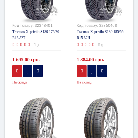
Код товару:
32348401
Код товару:
32350468
Tracmax X-privilo S130 175/70
Tracmax X-privilo S130 185/55
R13 82T
R15 82H
0
0
1 695.00 грн.
1 884.00 грн.
На складі
На складі