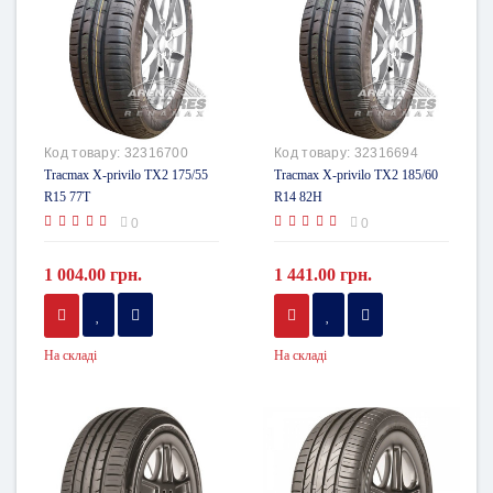
Код товару:
32316700
Код товару:
32316694
Tracmax X-privilo TX2 175/55
Tracmax X-privilo TX2 185/60
R15 77T
R14 82H
0
0
1 004.00 грн.
1 441.00 грн.
На складі
На складі