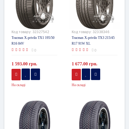
Код товару:
32327542
Код товару:
32338346
Tracmax X-privilo TX1 195/50
Tracmax X-privilo TX3 215/45
R16 84V
R17 91W XL
0
0
1 593.00 грн.
1 677.00 грн.
На складі
На складі