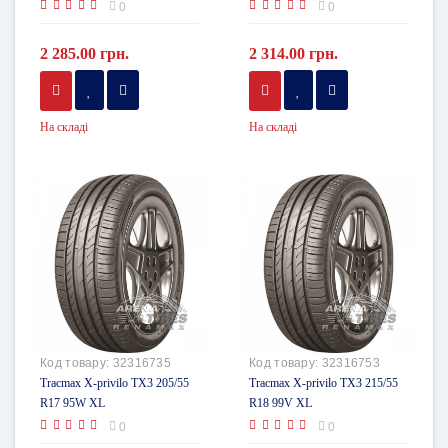
0
0
2 285.00 грн.
2 314.00 грн.
На складі
На складі
Код товару:
32316735
Код товару:
32316753
Tracmax X-privilo TX3 205/55
Tracmax X-privilo TX3 215/55
R17 95W XL
R18 99V XL
0
0