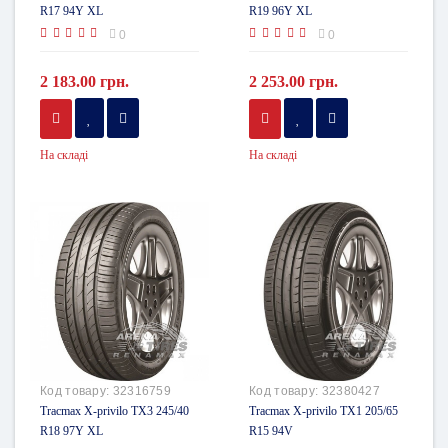
R17 94Y XL
R19 96Y XL
0
0
2 183.00 грн.
2 253.00 грн.
На складі
На складі
Код товару:
32316759
Код товару:
32380427
Tracmax X-privilo TX3 245/40
Tracmax X-privilo TX1 205/65
R18 97Y XL
R15 94V