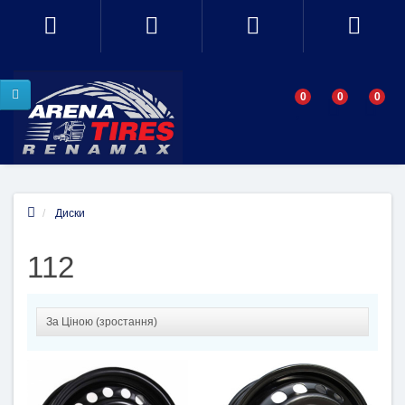
0
0
0
Диски
112