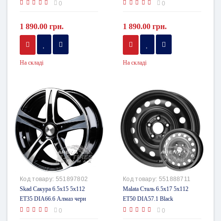
0
0
1 890.00 грн.
1 890.00 грн.
На складі
На складі
Код товару:
551897802
Код товару:
551888711
Skad Сакура 6.5x15 5x112
Malata Сталь 6.5x17 5x112
ET35 DIA66.6 Алмаз черн
ET50 DIA57.1 Black
0
0