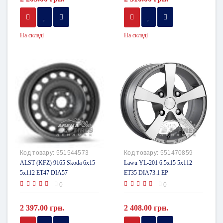
На складі
На складі
Код товару:
551544573
Код товару:
551470859
ALST (KFZ) 9165 Skoda 6x15
Lawu YL-201 6.5x15 5x112
5x112 ET47 DIA57
ET35 DIA73.1 EP
0
0
2 397.00 грн.
2 408.00 грн.