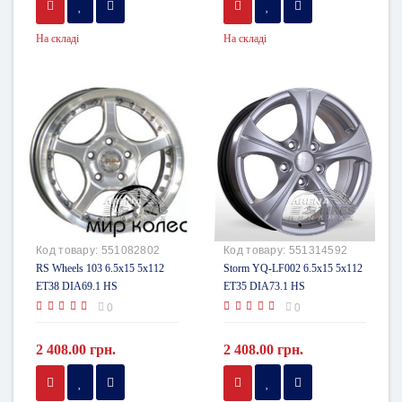
На складі
На складі
Код товару:
551082802
Код товару:
551314592
RS Wheels 103 6.5x15 5x112
Storm YQ-LF002 6.5x15 5x112
ET38 DIA69.1 HS
ET35 DIA73.1 HS
0
0
2 408.00 грн.
2 408.00 грн.