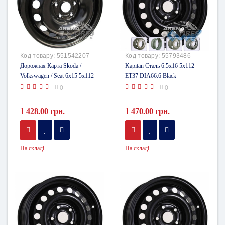
Код товару:
551542207
Код товару:
55793486
Дорожная Карта Skoda /
Kapitan Сталь 6.5x16 5x112
Volkswagen / Seat 6x15 5x112
ET37 DIA66.6 Black
ET47 DIA57.1
0
0
1 428.00 грн.
1 470.00 грн.
На складі
На складі