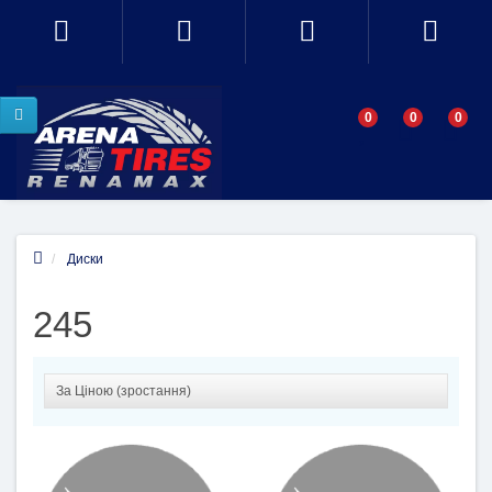
0
0
0
Диски
245