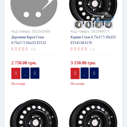
Код товару:
551542685
Код товару:
551898077
Дорожная Карта Сталь
Kapitan Сталь 6.75x17.5 10x225
6.75x17.5 10x225 ET132
ET145 DIA176
DIA176
0
0
2 758.00 грн.
3 150.00 грн.
На складі
На складі