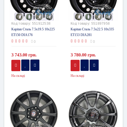
Код товару:
551912538
Код товару:
551897958
Kapitan Сталь 7.5x19.5 10x225
Kapitan Сталь 7.5x22.5 10x335
ET150 DIA176
ET153 DIA281
0
0
3 743.00 грн.
3 780.00 грн.
На складі
На складі