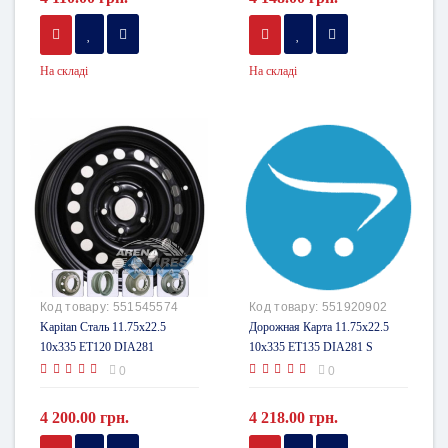
На складі
На складі
Код товару:
551545574
Код товару:
551920902
Kapitan Сталь 11.75x22.5
Дорожная Карта 11.75x22.5
10x335 ET120 DIA281
10x335 ET135 DIA281 S
0
0
4 200.00 грн.
4 218.00 грн.