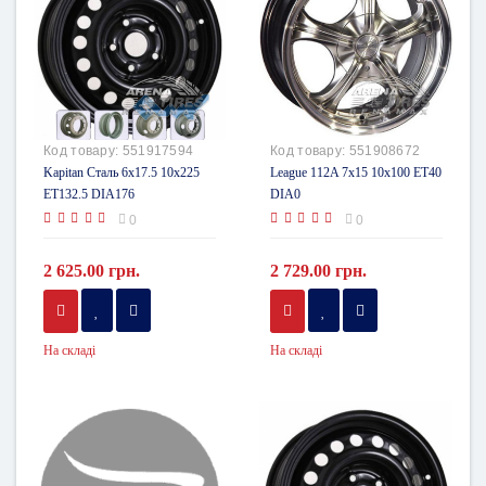
Код товару:
551917594
Код товару:
551908672
Kapitan Сталь 6x17.5 10x225
League 112A 7x15 10x100 ET40
ET132.5 DIA176
DIA0
0
0
2 625.00 грн.
2 729.00 грн.
На складі
На складі