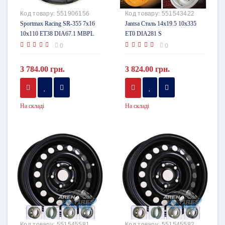
Код товару:
551906156
Код товару:
551543422
Sportmax Racing SR-355 7x16
Jantsa Сталь 14x19.5 10x335
10x110 ET38 DIA67.1 MBPL
ET0 DIA281 S
0
0
3 784.00 грн.
3 824.00 грн.
На складі
На складі
Код товару:
551545581
Код товару:
551545582