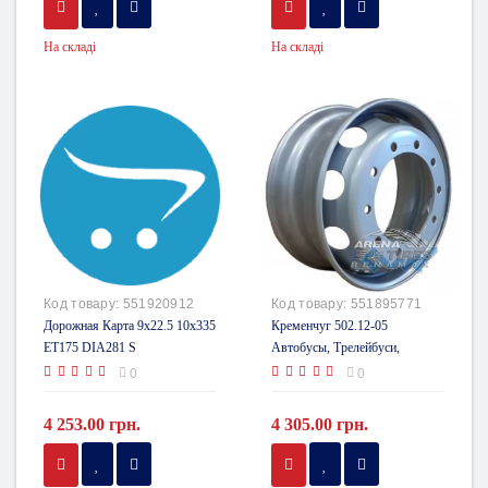
На складі
На складі
Код товару:
551920912
Код товару:
551895771
Дорожная Карта 9x22.5 10x335
Кременчуг 502.12-05
ET175 DIA281 S
Автобусы, Трелейбуси,
(МАЗ/Scania/ЛАЗ/MAN/
0
0
ЮМЗ/Kassbohrer) 8.25x22.5
10x335 ET165 DIA281 Gray
4 253.00 грн.
4 305.00 грн.