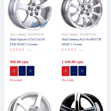
Код товару:
551897851
Код товару:
551897846
Skad Геркулес 6.5x15 5x110
Skad Ганимед 6x15 4x108 ET38
ET42 DIA67.1 Селена
DIA67.1 Селена
0
0
966.00 грн.
1 649.00 грн.
На складі
На складі