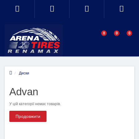
0
0
0
Диски
Advan
У цій категорії немає товарів.
Продовжити