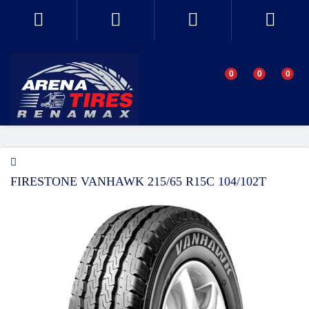
0
0
0
FIRESTONE VANHAWK 215/65 R15C 104/102T