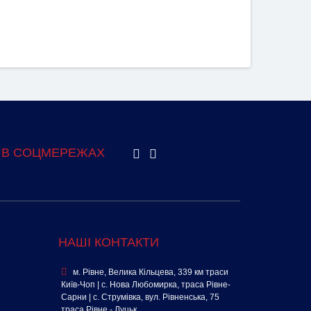
 В СОЦМЕРЕЖАХ
НАШІ КОНТАКТИ
м. Рівне, Велика Кільцева, 339 км траси
Київ-Чоп | с. Нова Любомирка, траса Рівне-
Сарни | с. Струмівка, вул. Рівненська, 75
траса Рівне - Луцьк