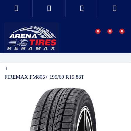
0
0
0
FIREMAX FM805+ 195/60 R15 88T