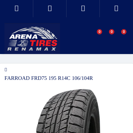
0
0
0
FARROAD FRD75 195 R14C 106/104R