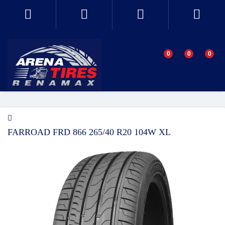
0
0
0
FARROAD FRD 866 265/40 R20 104W XL