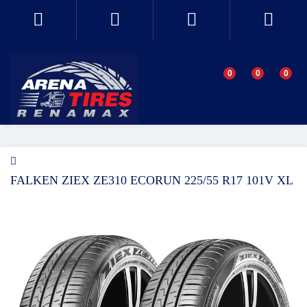
0
0
0
FALKEN ZIEX ZE310 ECORUN 225/55 R17 101V XL