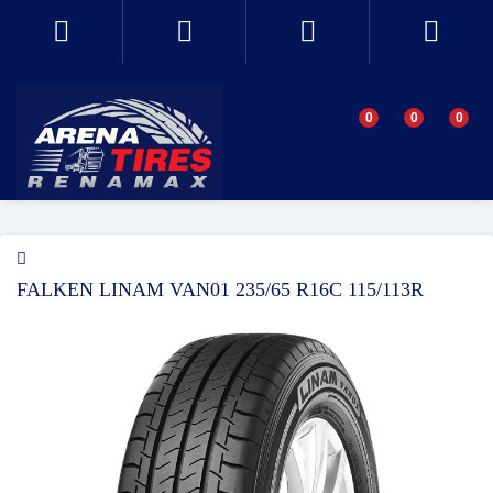
0
0
0
FALKEN LINAM VAN01 235/65 R16C 115/113R