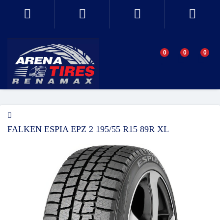
0
0
0
FALKEN ESPIA EPZ 2 195/55 R15 89R XL