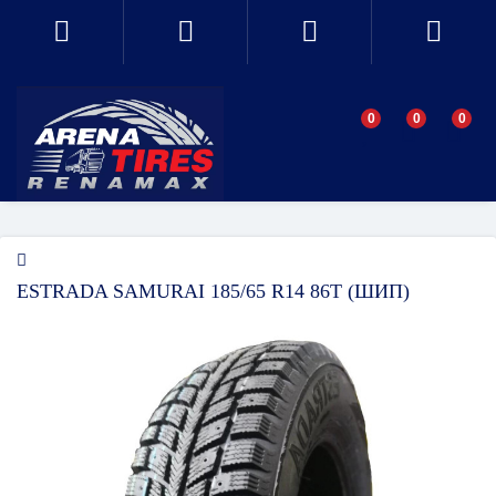
0
0
0
ESTRADA SAMURAI 185/65 R14 86T (ШИП)