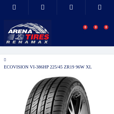
0
0
0
ECOVISION VI-386HP 225/45 ZR19 96W XL