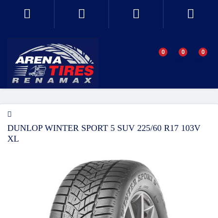
0
0
0
DUNLOP WINTER SPORT 5 SUV 225/60 R17 103V
XL