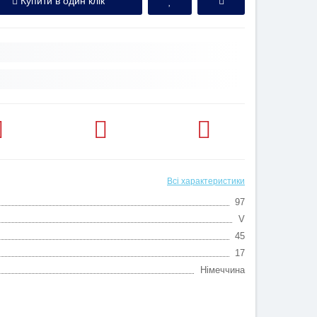
Купити в один клік
Всі характеристики
97
V
45
17
Німеччина