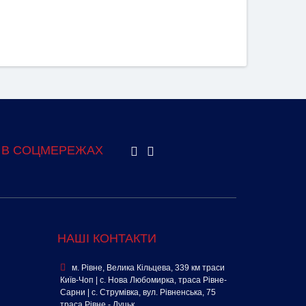
 В СОЦМЕРЕЖАХ
НАШІ КОНТАКТИ
м. Рівне, Велика Кільцева, 339 км траси
Київ-Чоп | с. Нова Любомирка, траса Рівне-
Сарни | с. Струмівка, вул. Рівненська, 75
траса Рівне - Луцьк