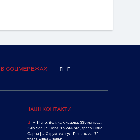
 В СОЦМЕРЕЖАХ
НАШІ КОНТАКТИ
м. Рівне, Велика Кільцева, 339 км траси
Київ-Чоп | с. Нова Любомирка, траса Рівне-
Сарни | с. Струмівка, вул. Рівненська, 75
траса Рівне - Луцьк