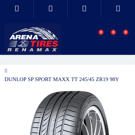
0
0
0
DUNLOP SP SPORT MAXX TT 245/45 ZR19 98Y