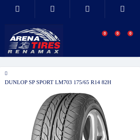
0
0
0
DUNLOP SP SPORT LM703 175/65 R14 82H