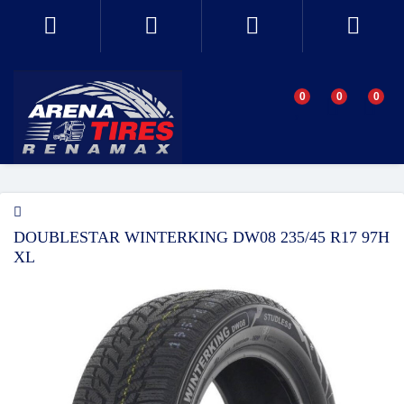
0
0
0
DOUBLESTAR WINTERKING DW08 235/45 R17 97H
XL