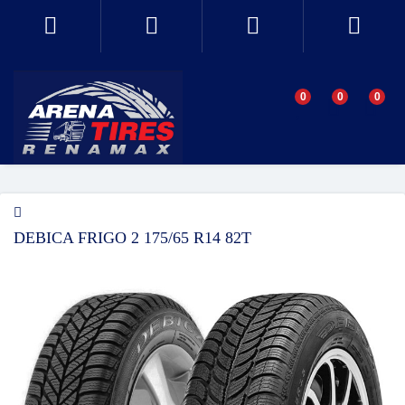
0
0
0
DEBICA FRIGO 2 175/65 R14 82T