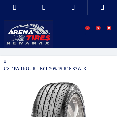
0
0
0
CST PARKOUR PK01 205/45 R16 87W XL