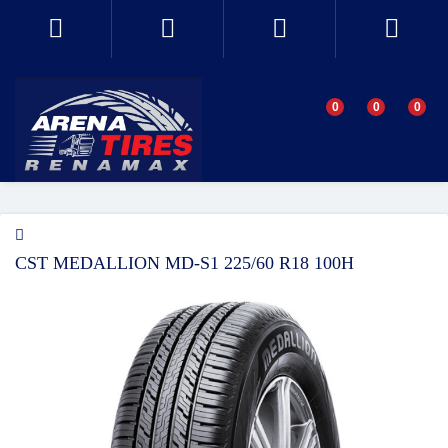
0
0
0
CST MEDALLION MD-S1 225/60 R18 100H