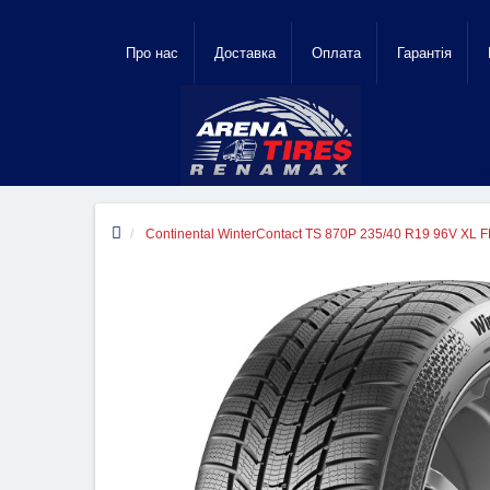
Про нас
Доставка
Оплата
Гарантiя
Continental WinterContact TS 870P 235/40 R19 96V XL 