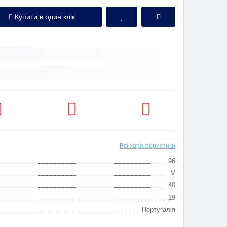
Купити в один клік
Всі характеристики
96
V
40
19
Португалія