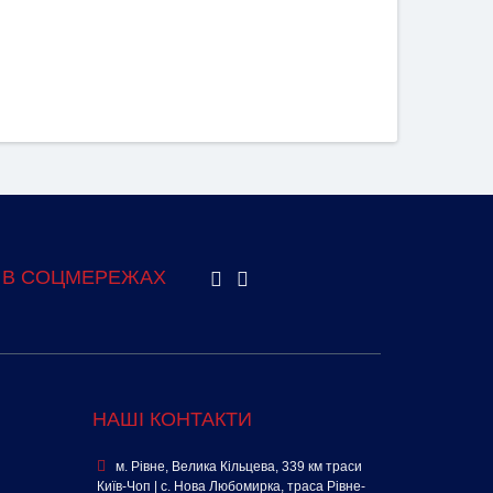
 В СОЦМЕРЕЖАХ
НАШІ КОНТАКТИ
м. Рівне, Велика Кільцева, 339 км траси
Київ-Чоп | с. Нова Любомирка, траса Рівне-