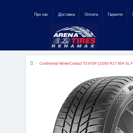
Про нас
Доставка
Оплата
Гарантiя
Continental WinterContact TS 870P 215/50 R17 95H XL 