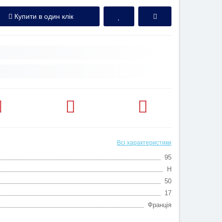
Купити в один клік
Всі характеристики
95
H
50
17
Франція