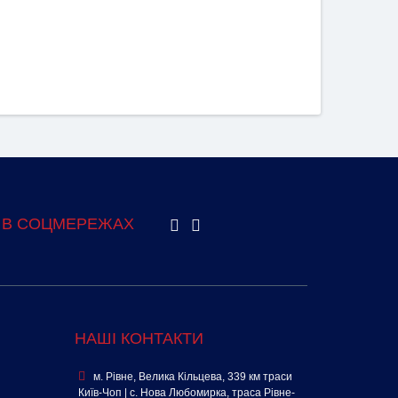
 В СОЦМЕРЕЖАХ
НАШІ КОНТАКТИ
м. Рівне, Велика Кільцева, 339 км траси
Київ-Чоп | с. Нова Любомирка, траса Рівне-