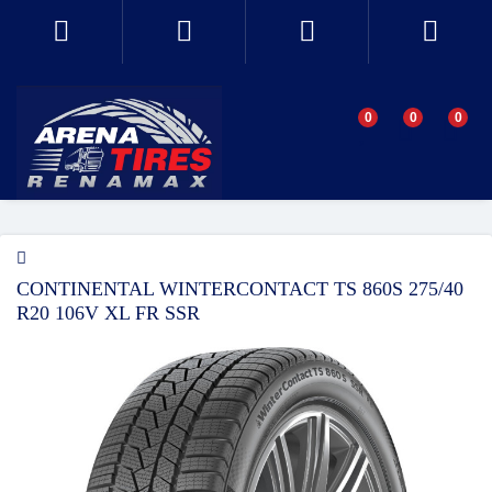
0
0
0
CONTINENTAL WINTERCONTACT TS 860S 275/40
R20 106V XL FR SSR