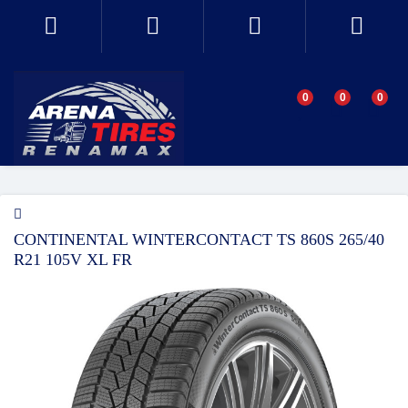
0
0
0
CONTINENTAL WINTERCONTACT TS 860S 265/40
R21 105V XL FR