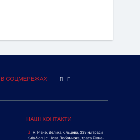
 В СОЦМЕРЕЖАХ
НАШІ КОНТАКТИ
м. Рівне, Велика Кільцева, 339 км траси
Київ-Чоп | с. Нова Любомирка, траса Рівне-