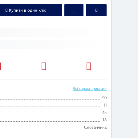
Купити в один клік
Всі характеристики
90
H
45
18
Словаччина