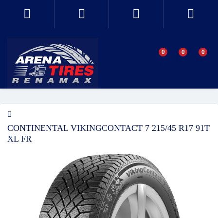
0
0
0
CONTINENTAL VIKINGCONTACT 7 215/45 R17 91T
XL FR