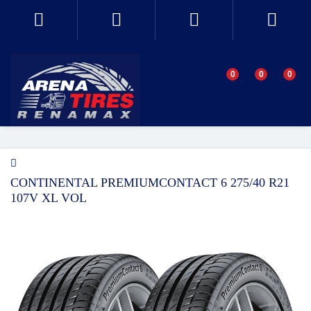
0
0
0
CONTINENTAL PREMIUMCONTACT 6 275/40 R21
107V XL VOL