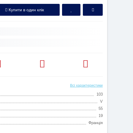
Купити в один клік
Всі характеристики
103
V
55
19
Франція