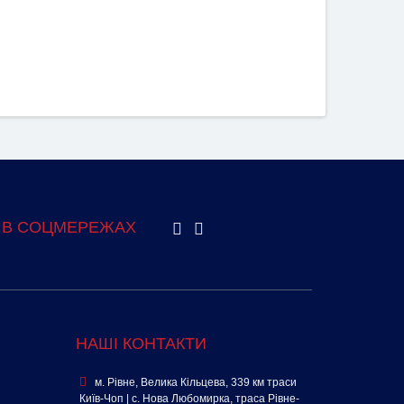
 В СОЦМЕРЕЖАХ
НАШІ КОНТАКТИ
м. Рівне, Велика Кільцева, 339 км траси
Київ-Чоп | с. Нова Любомирка, траса Рівне-